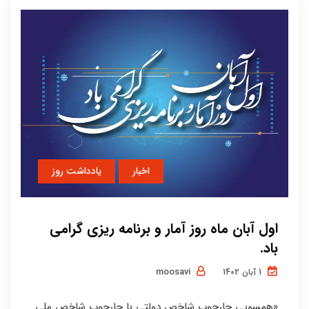
اخبار
یادداشت روز
اول آبان ماه روز آمار و برنامه ریزی گرامی
باد.
moosavi
1 آبان 1402
«همسویی چارچوب شاخص دولتی با چارچوب شاخص ملی