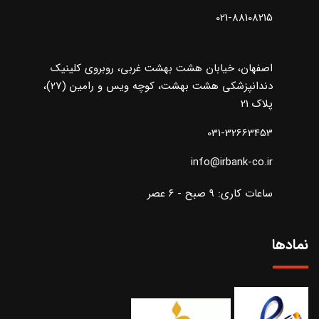
021-88108215
اصفهان، خیابان هشت بهشت غربی، روبروی کلینیک
دندانپزشکی هشت بهشت، کوچه ویس و رامین (27)،
پلاک 21
031-32663453
info@irbank-co.ir
ساعات کاری: ۹ صبح - ۶ عصر
نمادها