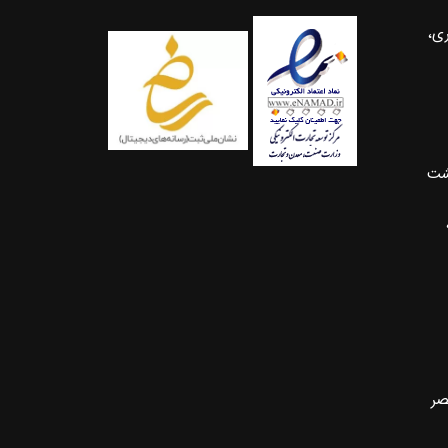
ری،
شت