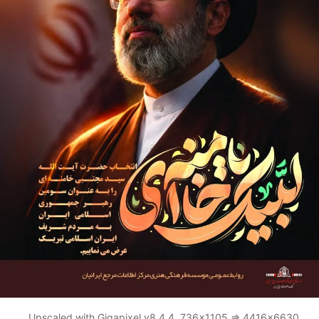
Upscaled with Gigapixel v8.4.4. 736x1105 => 4416x6630