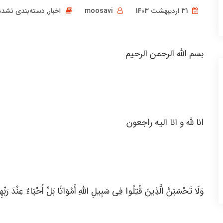
31 اردیبهشت 1403
moosavi
اخبار
,
دسته‌بندی نشده
بسم الله الرحمن الرحیم
انا لله و انا الیه راجعون
وَلَا تَحْسَبَنَّ الَّذِینَ قُتِلُوا فِی سَبِیلِ اللَّهِ أَمْوَاتًا بَلْ أَحْیَاءٌ عِنْدَ رَبِّهِ