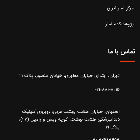
مرکز آمار ایران
پژوهشکده آمار
تماس با ما
تهران، ابتدای خیابان مطهری، خیابان منصور، پلاک 21
021-88108215
اصفهان، خیابان هشت بهشت غربی، روبروی کلینیک
دندانپزشکی هشت بهشت، کوچه ویس و رامین (27)،
پلاک 21
031-32663453