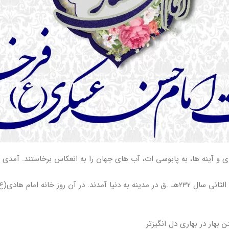
ی و آینه ها، به پابوسی ات، آب های جهان را به انعکاس برخاستند. آمدی ت
امام حسن عسکری یازدهمین امام شیعیان در روز 8 ربیع الثانی سال 232هـ .ق در مدینه به دنیا آم
 بهار در بهاری دل انگیزتر