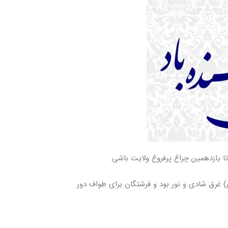
ا یازدهمین چراغ پرفروغ ولایت باشی.
دند. در آن روز خانه امام هادی(ع) غرق شادی و نور بود و فرشتگان برای طواف دور