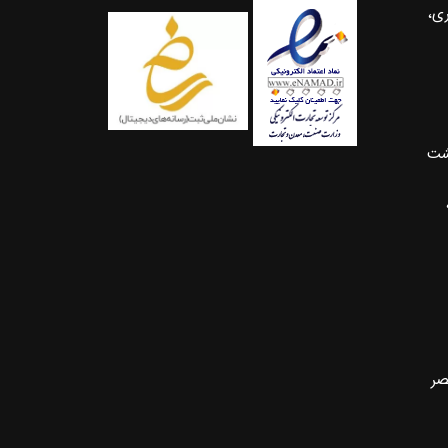
ری،
شت