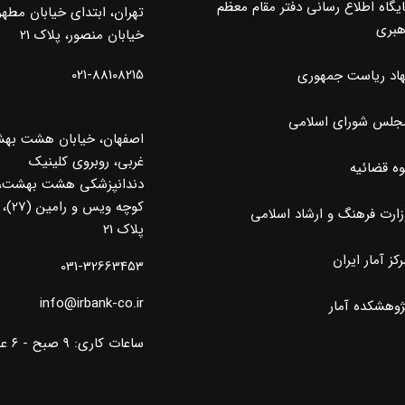
ایگاه اطلاع رسانی دفتر مقام معظم
تهران، ابتدای خیابان مطه
هبری
خیابان منصور، پلاک 21
021-88108215
هاد ریاست جمهوری
جلس شورای اسلامی
اصفهان، خیابان هشت به
غربی، روبروی کلینیک
وه قضائیه
دندانپزشکی هشت بهشت،
کوچه ویس و رامین (27)،
زارت فرهنگ و ارشاد اسلامی
پلاک 21
کز آمار ایران
031-32663453
info@irbank-co.ir
ژوهشکده آمار
ساعات کاری: ۹ صبح - ۶ عصر