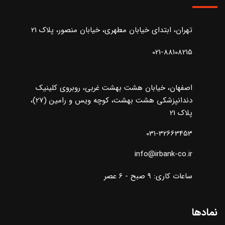
تهران، ابتدای خیابان مطهری، خیابان منصور، پلاک 21
021-88108215
اصفهان، خیابان هشت بهشت غربی، روبروی کلینیک
دندانپزشکی هشت بهشت، کوچه ویس و رامین (27)،
پلاک 21
031-32663453
info@irbank-co.ir
ساعات کاری: ۹ صبح - ۶ عصر
نمادها