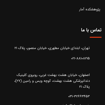
پژوهشکده آمار
تماس با ما
تهران، ابتدای خیابان مطهری، خیابان منصور، پلاک 21
021-88108215
اصفهان، خیابان هشت بهشت غربی، روبروی کلینیک
دندانپزشکی هشت بهشت، کوچه ویس و رامین (27)،
پلاک 21
031-32663453