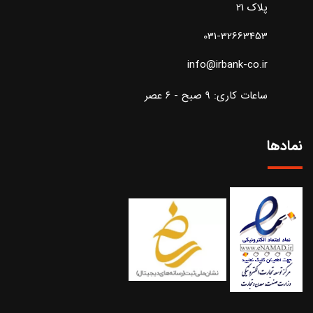
پلاک 21
031-32663453
info@irbank-co.ir
ساعات کاری: ۹ صبح - ۶ عصر
نمادها