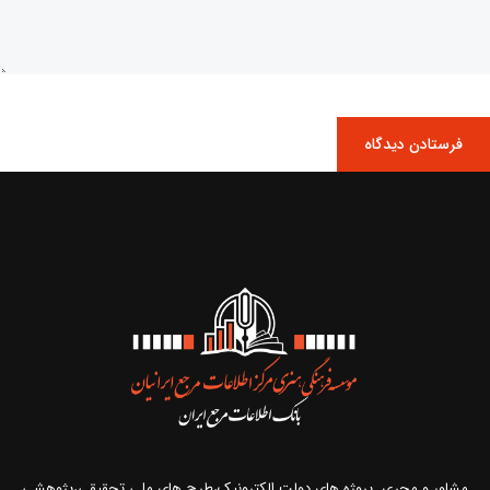
مشاور و مجری پروژه های دولت الکترونیک،طرح های ملی تحقیقی،پژوهشی