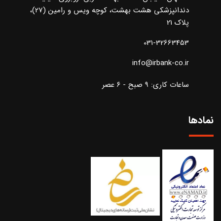
دندانپزشکی هشت بهشت، کوچه ویس و رامین (27)،
پلاک 21
031-32663453
info@irbank-co.ir
ساعات کاری: ۹ صبح - ۶ عصر
نمادها