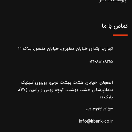
تماس با ما
تهران، ابتدای خیابان مطهری، خیابان منصور، پلاک 21
021-88108215
اصفهان، خیابان هشت بهشت غربی، روبروی کلینیک
دندانپزشکی هشت بهشت، کوچه ویس و رامین (27)،
پلاک 21
031-32663453
info@irbank-co.ir