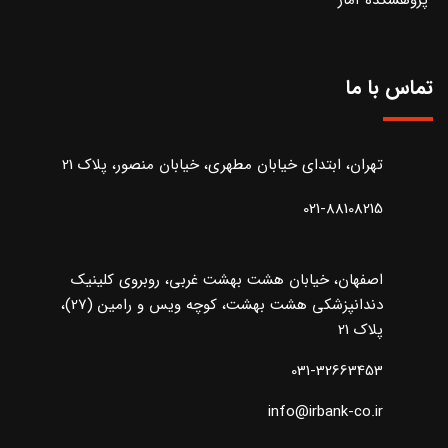
تماس با ما
تهران، ابتدای خیابان مطهری، خیابان منصور، پلاک 21
021-88108215
اصفهان، خیابان هشت بهشت غربی، روبروی کلینیک
دندانپزشکی هشت بهشت، کوچه ویس و رامین (27)،
پلاک 21
031-32663453
info@irbank-co.ir