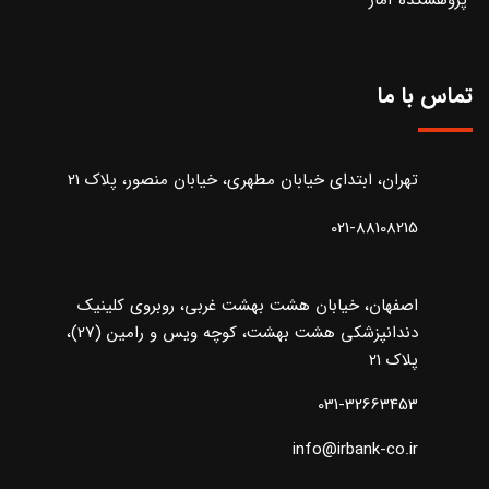
تماس با ما
تهران، ابتدای خیابان مطهری، خیابان منصور، پلاک 21
021-88108215
اصفهان، خیابان هشت بهشت غربی، روبروی کلینیک
دندانپزشکی هشت بهشت، کوچه ویس و رامین (27)،
پلاک 21
031-32663453
info@irbank-co.ir