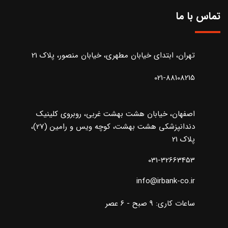
تماس با ما
تهران، ابتدای خیابان مطهری، خیابان منصور، پلاک 21
021-88108215
اصفهان، خیابان هشت بهشت غربی، روبروی کلینیک
دندانپزشکی هشت بهشت، کوچه ویس و رامین (27)،
پلاک 21
031-32663453
info@irbank-co.ir
ساعات کاری: ۹ صبح - ۶ عصر