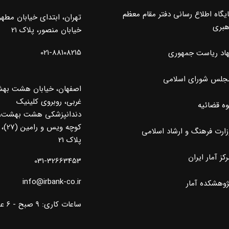
ایگاه اطلاع رسانی دفتر مقام معظم
تهران، ابتدای خیابان مطه
هبری
خیابان منصور، پلاک 21
021-88108215
هاد ریاست جمهوری
جلس شورای اسلامی
اصفهان، خیابان هشت به
غربی، روبروی کلینیک
وه قضائیه
دندانپزشکی هشت بهشت،
کوچه ویس و رامین (27)،
زارت فرهنگ و ارشاد اسلامی
پلاک 21
کز آمار ایران
031-32663453
info@irbank-co.ir
ژوهشکده آمار
ساعات کاری: ۹ صبح - ۶ عصر