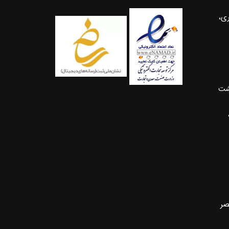
ری،
شت