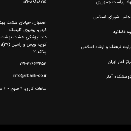
021-88108215
هاد ریاست جمهوری
جلس شورای اسلامی
اصفهان، خیابان هشت به
غربی، روبروی کلینیک
وه قضائیه
دندانپزشکی هشت بهشت،
کوچه ویس و رامین (27)،
زارت فرهنگ و ارشاد اسلامی
پلاک 21
کز آمار ایران
031-32663453
info@irbank-co.ir
ژوهشکده آمار
ساعات کاری: ۹ صبح - ۶ عصر