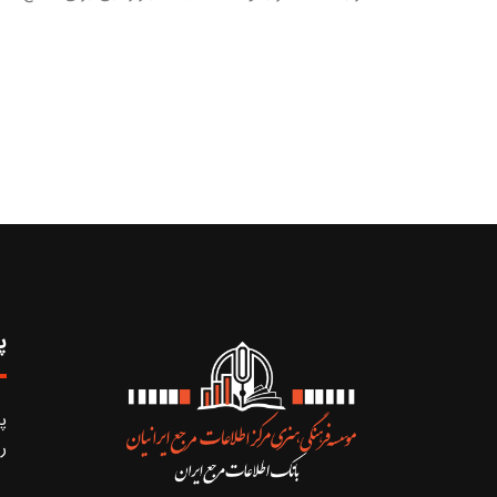
پ
پ
ر