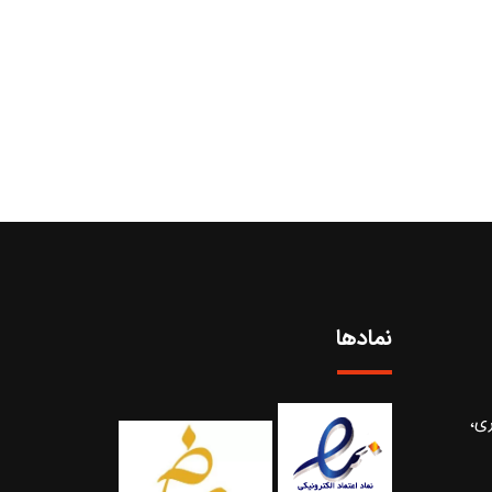
نمادها
ری،