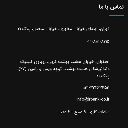
تماس با ما
تهران، ابتدای خیابان مطهری، خیابان منصور، پلاک 21
021-88108215
اصفهان، خیابان هشت بهشت غربی، روبروی کلینیک
دندانپزشکی هشت بهشت، کوچه ویس و رامین (27)،
پلاک 21
031-32663453
info@irbank-co.ir
ساعات کاری: ۹ صبح - ۶ عصر