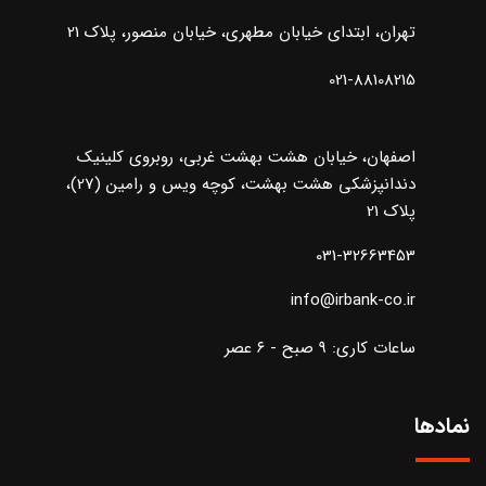
تهران، ابتدای خیابان مطهری، خیابان منصور، پلاک 21
021-88108215
اصفهان، خیابان هشت بهشت غربی، روبروی کلینیک
دندانپزشکی هشت بهشت، کوچه ویس و رامین (27)،
پلاک 21
031-32663453
info@irbank-co.ir
ساعات کاری: ۹ صبح - ۶ عصر
نمادها