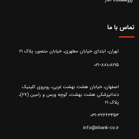
پژوهشکده آمار
تماس با ما
تهران، ابتدای خیابان مطهری، خیابان منصور، پلاک 21
021-88108215
اصفهان، خیابان هشت بهشت غربی، روبروی کلینیک
دندانپزشکی هشت بهشت، کوچه ویس و رامین (27)،
پلاک 21
031-32663453
info@irbank-co.ir