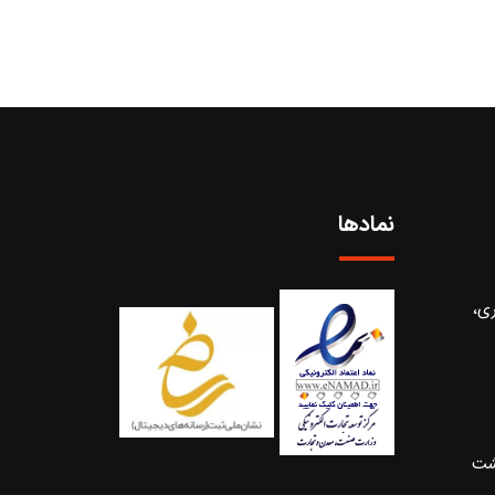
نمادها
ری،
شت