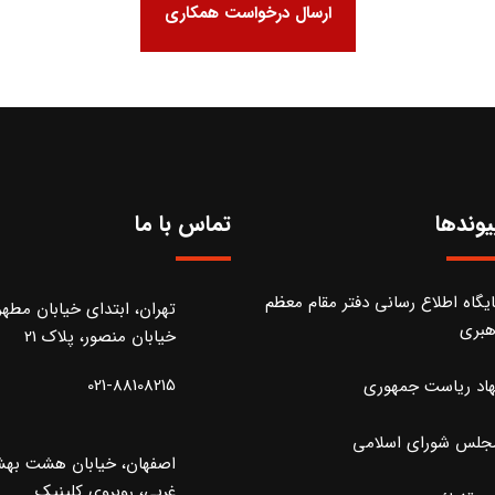
ارسال درخواست همکاری
یوندها
تماس با ما
ایگاه اطلاع رسانی دفتر مقام معظم
تهران، ابتدای خیابان مطه
هبری
خیابان منصور، پلاک 21
021-88108215
هاد ریاست جمهوری
جلس شورای اسلامی
اصفهان، خیابان هشت به
غربی، روبروی کلینیک