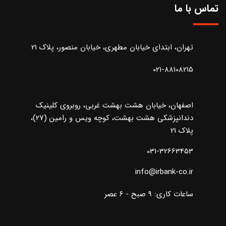
تماس با ما
تهران، ابتدای خیابان مطهری، خیابان منصور، پلاک 21
021-88108215
اصفهان، خیابان هشت بهشت غربی، روبروی کلینیک
دندانپزشکی هشت بهشت، کوچه ویس و رامین (27)،
پلاک 21
031-32663453
info@irbank-co.ir
ساعات کاری: ۹ صبح - ۶ عصر