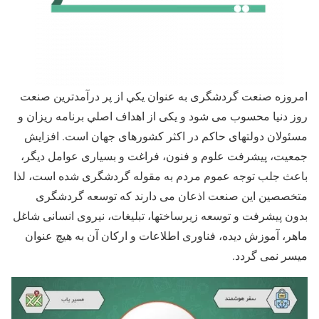
امروزه صنعت گردشگری به عنوان يكي از پر درآمدترين صنعت
روز دنيا محسوب می شود و يكی از اهداف اصلي برنامه ريزان و
مسئولان دولتهای حاكم در اكثر كشورهای جهان است. افزايش
جمعيت، پيشرفت علوم و فنون، فراغت و بسياری عوامل ديگر،
باعث جلب توجه عموم مردم به مقوله گردشگری شده است، لذا
متخصصين اين صنعت اذعان می دارند كه توسعه گردشگری
بدون پيشرفت و توسعه زيرساختها، تبليغات، نيروی انسانی شاغل
ماهر، آموزش ديده، فناوری اطلاعات و اركان آن به هيچ عنوان
ميسر نمی گردد.