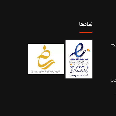
نمادها
ری،
شت