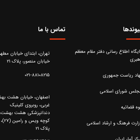
یوندها
تماس با ما
ایگاه اطلاع رسانی دفتر مقام معظم
تهران، ابتدای خیابان مطه
هبری
خیابان منصور، پلاک 21
021-88108215
هاد ریاست جمهوری
جلس شورای اسلامی
اصفهان، خیابان هشت به
غربی، روبروی کلینیک
وه قضائیه
دندانپزشکی هشت بهشت،
کوچه ویس و رامین (27)،
زارت فرهنگ و ارشاد اسلامی
پلاک 21
کز آمار ایران